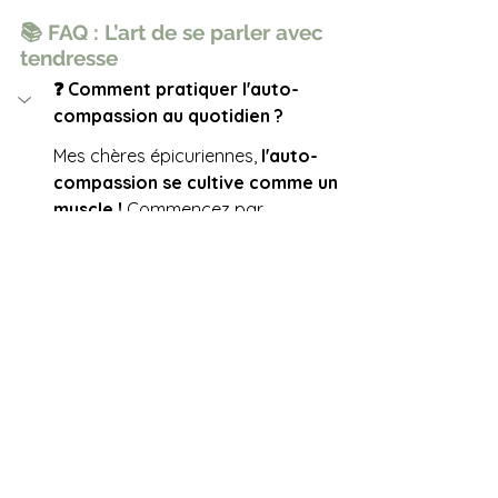
📚 FAQ : L’art de se parler avec 
tendresse
❓ Comment pratiquer l'auto-
compassion au quotidien ?
Mes chères épicuriennes,
 l'auto-
compassion se cultive comme un 
muscle ! 
Commencez par 
remarquer votre dialogue intérieur : 
parleriez-vous ainsi à votre meilleure 
amie ? 
Une technique simple
 : posez votre 
main sur votre cœur quand vous 
vous critiquez et dites-vous "C'est 
difficile en ce moment, mais je 
mérite la bienveillance". 