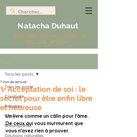
N
atacha Duhaut
Votre naturopathe complice du
bien-être pétillant
Post
Tous les posts
7 min de lecture
Tous les posts
✨ Acceptation de soi : le
Creativité
secret pour être enfin libre
et heureuse
Recettes
Un livre comme un câlin pour l'âme. 
Boissons
De ceux qui vous murmurent que 
Naturopathie
vous n'avez rien à prouver.
Solutions naturelles