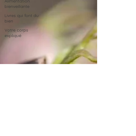
Alimentation
bienveillante
Livres qui font du
bien
Votre corps
expliqué