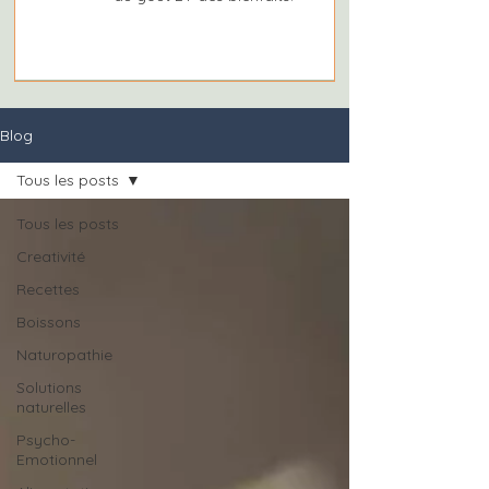
Blog
Tous les posts
Tous les posts
Creativité
Recettes
Boissons
Naturopathie
Solutions
naturelles
Psycho-
Emotionnel