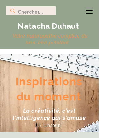
N
atacha Duhaut
Votre naturopathe complice du
bien-être pétillant
Inspirations
du moment
La créativité, c'est
l'intelligence qui s'amuse
A. Einstein